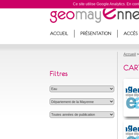
Ce site utilise Google Analytics. En c
Bouton
Barre
ACCUEIL
PRÉSENTATION
ACCÈS
de
de
navigation
navigation
Accueil
CAR
Filtres