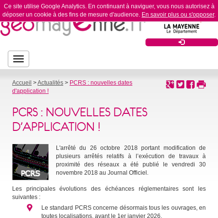
Ce site utilise Google Analytics. En continuant à naviguer, vous nous autorisez à
déposer un cookie à des fins de mesure d'audience.
En savoir plus ou s'opposer
.
Bouton
Bouton de navigation
de
navigation
Accueil
>
Actualités
>
PCRS : nouvelles dates
d'application !
PCRS : NOUVELLES DATES
D’APPLICATION !
L'arrêté du 26 octobre 2018 portant modification de
plusieurs arrêtés relatifs à l’exécution de travaux à
proximité des réseaux a été publié le vendredi 30
novembre 2018 au Journal Officiel.
Les principales évolutions des échéances réglementaires sont les
suivantes :
Le standard PCRS concerne désormais tous les ouvrages, en
toutes localisations, avant le 1er janvier 2026.