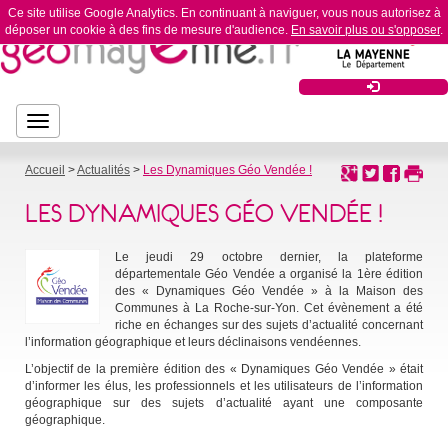
Ce site utilise Google Analytics. En continuant à naviguer, vous nous autorisez à
déposer un cookie à des fins de mesure d'audience.
En savoir plus ou s'opposer
.
Bouton
Bouton de navigation
de
navigation
Accueil
>
Actualités
>
Les Dynamiques Géo Vendée !
LES DYNAMIQUES GÉO VENDÉE !
Le jeudi 29 octobre dernier, la plateforme
départementale Géo Vendée a organisé la 1ère édition
des « Dynamiques Géo Vendée » à la Maison des
Communes à La Roche-sur-Yon. Cet évènement a été
riche en échanges sur des sujets d’actualité concernant
l’information géographique et leurs déclinaisons vendéennes.
L’objectif de la première édition des « Dynamiques Géo Vendée » était
d’informer les élus, les professionnels et les utilisateurs de l’information
géographique sur des sujets d’actualité ayant une composante
géographique.