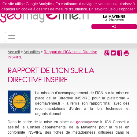
Ce site utilise Google Analytics. En continuant à naviguer, vous nous autorisez à
déposer un cookie à des fins de mesure d'audience.
En savoir plus ou s'opposer
.
Bouton
Bouton de navigation
de
navigation
Accueil
>
Actualités
>
Rapport de l’IGN sur la Directive
INSPIRE
RAPPORT DE L’IGN SUR LA
DIRECTIVE INSPIRE
La mission d‘accompagnement de l’IGN sur la mise en
place de la Directive INSPIRE pour la plateforme «
geomayenne.fr » a remis son rapport final, avec des
recommandations d'ordre à la fois technique et
organisationnel.
Dans le cadre de la mise en place de
geo
may
e
nne
.fr
, IGN Conseil a
assisté le Conseil départemental de la Mayenne pour la mise en
conformité INSPIRE des fiches de métadonnées diffusées dans le