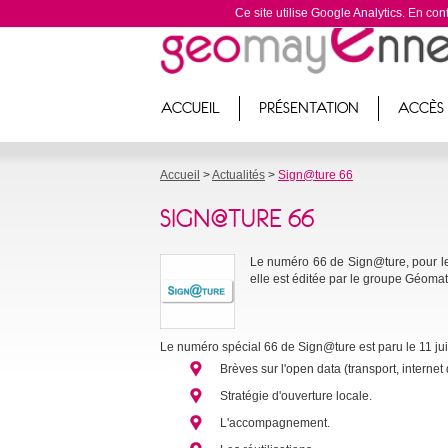
Ce site utilise Google Analytics. En c
Bouton
Barre
ACCUEIL
PRÉSENTATION
ACCÈS
de
de
navigation
navigation
Accueil
>
Actualités
>
Sign@ture 66
SIGN@TURE 66
Le numéro 66 de Sign@ture, pour les 
elle est éditée par le groupe Géoma
Le numéro spécial 66 de Sign@ture est paru le 11 juil
Brèves sur l'open data (transport, intern
Stratégie d'ouverture locale.
L'accompagnement.