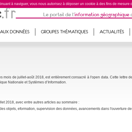
ontinuant à naviguer, vous nous autorisez à déposer un cookie à des fins de mesure
 AUX DONNÉES
GROUPES THÉMATIQUES
ACTUALITÉS
mois de juillet-août 2018, est entièrement consacré à l'open data. Cette lettre de 
tique Nationale et Systèmes d’Information.
let 2018, avec entre autres articles au sommaire :
et des objets, eformation, supervision des données, avancements dans l'ouverture d