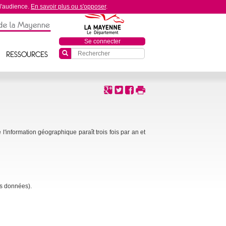
 d'audience.
En savoir plus ou s'opposer
.
Se connecter
Boîte
RESSOURCES
de
recherche
l'information géographique paraît trois fois par an et
es données).