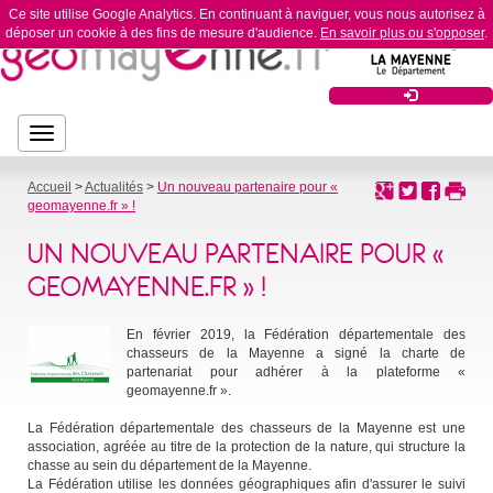
Ce site utilise Google Analytics. En continuant à naviguer, vous nous autorisez à
déposer un cookie à des fins de mesure d'audience.
En savoir plus ou s'opposer
.
Bouton
Bouton de navigation
de
navigation
Accueil
>
Actualités
>
Un nouveau partenaire pour «
geomayenne.fr » !
UN NOUVEAU PARTENAIRE POUR «
GEOMAYENNE.FR » !
En février 2019, la Fédération départementale des
chasseurs de la Mayenne a signé la charte de
partenariat pour adhérer à la plateforme «
geomayenne.fr ».
La Fédération départementale des chasseurs de la Mayenne est une
association, agréée au titre de la protection de la nature, qui structure la
chasse au sein du département de la Mayenne.
La Fédération utilise les données géographiques afin d'assurer le suivi