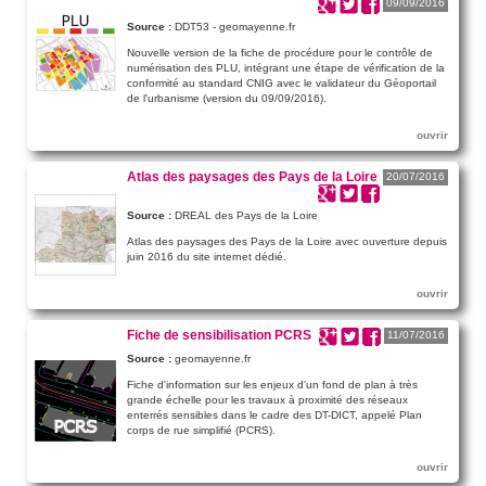
09/09/2016
Source :
DDT53 - geomayenne.fr
Nouvelle version de la fiche de procédure pour le contrôle de
numérisation des PLU, intégrant une étape de vérification de la
conformité au standard CNIG avec le validateur du Géoportail
de l'urbanisme (version du 09/09/2016).
ouvrir
Atlas des paysages des Pays de la Loire
20/07/2016
Source :
DREAL des Pays de la Loire
Atlas des paysages des Pays de la Loire avec ouverture depuis
juin 2016 du site internet dédié.
ouvrir
Fiche de sensibilisation PCRS
11/07/2016
Source :
geomayenne.fr
Fiche d'information sur les enjeux d'un fond de plan à très
grande échelle pour les travaux à proximité des réseaux
enterrés sensibles dans le cadre des DT-DICT, appelé Plan
corps de rue simplifié (PCRS).
ouvrir