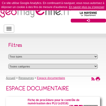
Ce site utilise Google Analytics. En continuant à naviguer, vous nous autorisez à
déposer un cookie à des fins de mesure d'audience.
En savoir plus ou s'opposer
.
Bouton
Bouton de navigation
de
navigation
Filtres
Accueil
>
Ressources
>
Espace documentaire
ESPACE DOCUMENTAIRE
Fiche de procédure pour le contrôle de
numérisation des PLU (v2016)