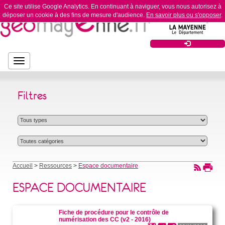
Ce site utilise Google Analytics. En continuant à naviguer, vous nous autorisez à
déposer un cookie à des fins de mesure d'audience.
En savoir plus ou s'opposer
.
Bouton
Bouton de navigation
de
navigation
Filtres
Accueil
>
Ressources
>
Espace documentaire
ESPACE DOCUMENTAIRE
Fiche de procédure pour le contrôle de
numérisation des CC (v2 - 2016)